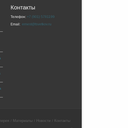
Контакты
Телефон:
+7 (901) 5781199
Email:
ernest@tsvetkov.ru
а
а
а
лерея
Материалы
Новости
Контакты