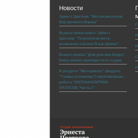
Новости
Эрнест Цветков. "Метапсихология
Внутреннего Игрока"
Г
Вышла новая книга: Эрнест
П
Цветков. "Психология мета-
возможностей или Я как проект".
Н
Вышел роман "Дом доктора Беррэ".
С
Книгу можно приобрести в студии
Р
В разделе "Материалы" (модуль
"Гномы и гномоны") опубликована
работа "ОНТОАНАЛИТИКА
ПАТОСОВ. Часть 1"