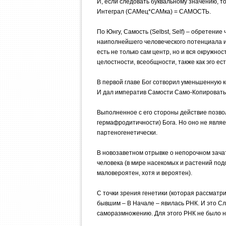
И, если следовать буквальному значению, т
Интеграл (САМец*САМка) = САМОСТЬ.
По Юнгу, Самость (Selbst, Self) – обретение
наиполнейшего человеческого потенциала и е
есть не только сам центр, но и вся окружно
целостности, всеобщности, также как эго ест
В первой главе Бог сотворил уменьшенную к
И дал императив Самости Само-Копироватьс
Выполненное с его стороны действие позво
гермафродитичности) Бога. Но оно не явля
партеногенетически.
В новозаветном отрывке о непорочном зачат
человека (в мире насекомых и растений по
маловероятен, хотя и вероятен).
С точки зрения генетики (которая рассматри
бывшим – В Начале – явилась РНК. И это С
саморазмножению. Для этого РНК не было н