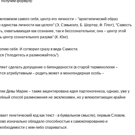
о получим формулу:
 человеком самого себя, центр его личности – "архетипический образ
динства личности как целого" (Э, Сэмьюэлз, Б. Шортер, Ф. Плот), "Самость
сть, охватывающая как сознание, так и бессознательное; она – центр этой
ь центр сознательного разума" (К. Юнг).
опию себя. И сотворил сразу в виде Самости.
я ("плодитесь и размножайтесь").
ляет сделать допущение о бигендерности (в старой терминологии –
ется атрибутивным – родить может и моногендерная особь –
ии Девы Марии – также акцентирована идея партеногенеза, однако, уже у
добный способ размножения не эксклюзивен, но у млекопитающих крайне
вает генетический код как текст - в буквальном смысле), первым Словом,
лово изначально обладало способностью к самокопированию и
еобходимости с кем-либо спариваться.