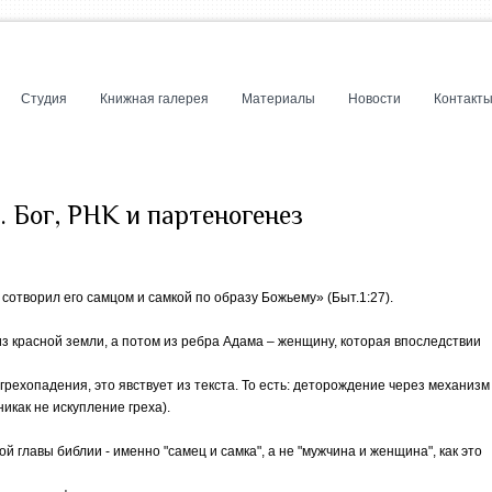
Студия
Книжная галерея
Материалы
Новости
Контакт
 Бог, РНК и партеногенез
 сотворил его самцом и самкой по образу Божьему» (Быт.1:27).
из красной земли, а потом из ребра Адама – женщину, которая впоследствии
рехопадения, это явствует из текста. То есть: деторождение через механизм
никак не искупление греха).
й главы библии - именно "самец и самка", а не "мужчина и женщина", как это