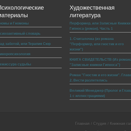
Психологические
Художественная
материалы
литература
номы и Гномоны
Перформер, или Записные Книжки
Гипноса (роман). Часть 1
сихоактивный словарь
1. Считалочка (из романа
ад заботой, или Терапия Сюр
"Перформер, или гностик и его
жизни")
инхропсихология
КНИГА СВИДЕТЕЛЬСТВ (Из роман
ежиссура судьбы
"Записные книжки Гипноса")
Роман "Гностик и его жизни". Глав
2. Вести разлетелись
Великий Менеджер (Пролог и Глав
1 с иллюстрациями)
Главная
Студия
Книжная га