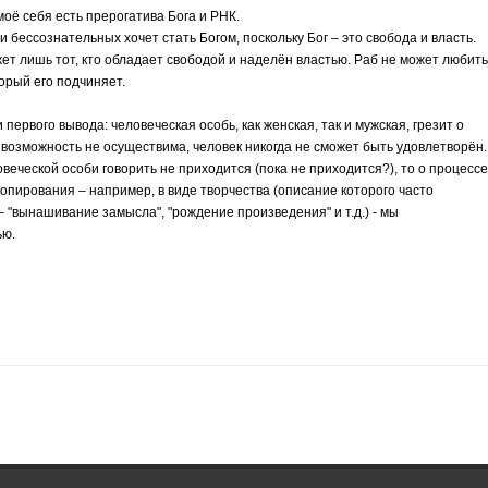
оё себя есть прерогатива Бога и РНК.
 бессознательных хочет стать Богом, поскольку Бог – это свобода и власть.
ожет лишь тот, кто обладает свободой и наделён властью. Раб не может любить
орый его подчиняет.
ервого вывода: человеческая особь, как женская, так и мужская, грезит о
 возможность не осуществима, человек никогда не сможет быть удовлетворён.
веческой особи говорить не приходится (пока не приходится?), то о процессе
копирования – например, в виде творчества (описание которого часто
– "вынашивание замысла", "рождение произведения" и т.д.) - мы
ью.