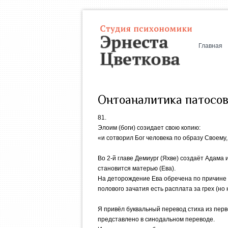
Главная
Онтоаналитика патосов.
81.
Элоим (боги) созидает свою копию:
«и сотворил Бог человека по образу Своему,
Во 2-й главе Демиург (Яхве) создаёт Адама 
становится матерью (Ева).
На деторождение Ева обречена по причине г
полового зачатия есть расплата за грех (но 
Я привёл буквальный перевод стиха из перво
представлено в синодальном переводе.