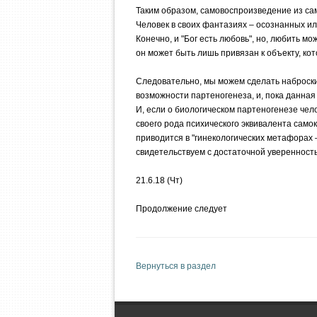
Таким образом, самовоспроизведение из сам
Человек в своих фантазиях – осознанных или
Конечно, и "Бог есть любовь", но, любить м
он может быть лишь привязан к объекту, кот
Следовательно, мы можем сделать наброски п
возможности партеногенеза, и, пока данная
И, если о биологическом партеногенезе чело
своего рода психического эквивалента само
приводится в "гинекологических метафорах 
свидетельствуем с достаточной уверенност
21.6.18 (Чт)
Продолжение следует
Вернуться в раздел