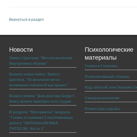
Вернуться в раздел
Новости
Психологические
материалы
Эрнест Цветков. "Метапсихология
Внутреннего Игрока"
Гномы и Гномоны
Вышла новая книга: Эрнест
Психоактивный словарь
Цветков. "Психология мета-
возможностей или Я как проект".
Над заботой, или Терапия С
Вышел роман "Дом доктора Беррэ".
Синхропсихология
Книгу можно приобрести в студии
Режиссура судьбы
В разделе "Материалы" (модуль
"Гномы и гномоны") опубликована
работа "ОНТОАНАЛИТИКА
ПАТОСОВ. Часть 1"